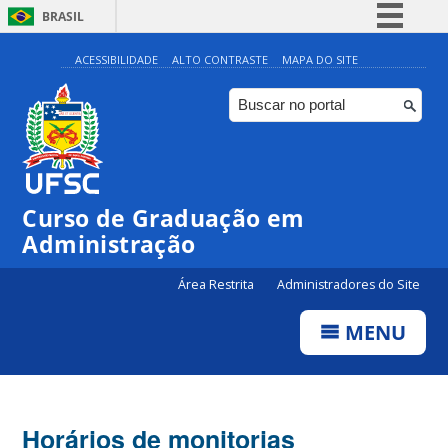
BRASIL
Simplifique!
ACESSIBILIDADE
ALTO CONTRASTE
MAPA DO SITE
Comunica BR
Participe
Acesso à informação
Legislação
Curso de Graduação em
Canais
Administração
Área Restrita
Administradores do Site
MENU
Horários de monitorias