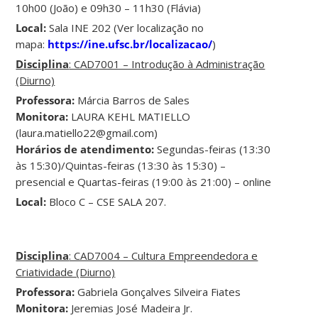
10h00 (João) e 09h30 – 11h30 (Flávia)
Local:
Sala INE 202 (Ver localização no
mapa:
https://ine.ufsc.br/localizacao/
)
Disciplina
: CAD7001 – Introdução à Administração
(Diurno)
Professora:
Márcia Barros de Sales
Monitora:
LAURA KEHL MATIELLO
(laura.matiello22@gmail.com)
Horários de atendimento:
Segundas-feiras (13:30
às 15:30)/Quintas-feiras (13:30 às 15:30) –
presencial e Quartas-feiras (19:00 às 21:00) – online
Local:
Bloco C – CSE SALA 207.
Disciplina
: CAD7004 – Cultura Empreendedora e
Criatividade (Diurno)
Professora:
Gabriela Gonçalves Silveira Fiates
Monitora:
Jeremias José Madeira Jr.