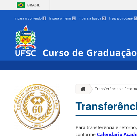
BRASIL
Ir para o conteúdo
1
Ir para o menu
2
Ir para a busca
3
Ir para o rodapé
4
Curso de Graduação
Transferências e Retorn
Transferênc
Para transferência e retorno
conforme
Calendário Acad