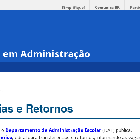
Simplifique!
Comunica BR
Parti
 em Administração
os
ias e Retornos
, o
Departamento de Administração Escolar
(DAE) publica,
êmico
, edital para transferências e retornos, informando as vag