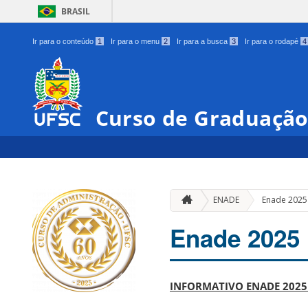
BRASIL
Ir para o conteúdo
1
Ir para o menu
2
Ir para a busca
3
Ir para o rodapé
4
Curso de Graduação
ENADE
Enade 2025
Enade 2025
INFORMATIVO ENADE 2025 