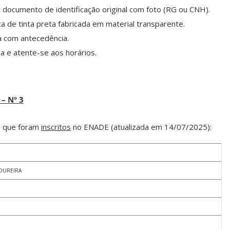
 documento de identificação original com foto (RG ou CNH).
a de tinta preta fabricada em material transparente.
va com antecedência.
 e atente-se aos horários.
– Nº 3
os que foram
inscritos
no ENADE (atualizada em 14/07/2025):
DUREIRA