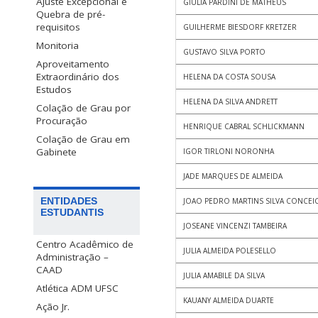
Ajuste Excepcional e
GIULIA PARDINI DE MATHEUS
Quebra de pré-
requisitos
GUILHERME BIESDORF KRETZER
Monitoria
GUSTAVO SILVA PORTO
Aproveitamento
Extraordinário dos
HELENA DA COSTA SOUSA
Estudos
HELENA DA SILVA ANDRETT
Colação de Grau por
Procuração
HENRIQUE CABRAL SCHLICKMANN
Colação de Grau em
Gabinete
IGOR TIRLONI NORONHA
JADE MARQUES DE ALMEIDA
ENTIDADES
JOAO PEDRO MARTINS SILVA CONCEI
ESTUDANTIS
JOSEANE VINCENZI TAMBEIRA
Centro Acadêmico de
JULIA ALMEIDA POLESELLO
Administração –
CAAD
JULIA AMABILE DA SILVA
Atlética ADM UFSC
KAUANY ALMEIDA DUARTE
Ação Jr.