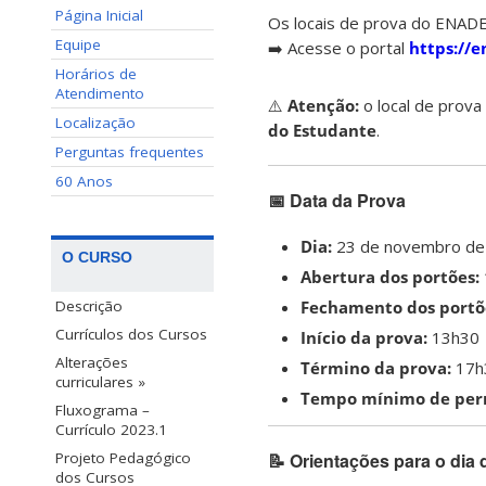
Página Inicial
Os locais de prova do ENADE 
Equipe
➡️ Acesse o portal
https://e
Horários de
Atendimento
⚠️
Atenção:
o local de prova
Localização
do Estudante
.
Perguntas frequentes
60 Anos
📅
Data da Prova
Dia:
23 de novembro de
O CURSO
Abertura dos portões:
Fechamento dos portõ
Descrição
Currículos dos Cursos
Início da prova:
13h30
Alterações
Término da prova:
17h
curriculares »
Tempo mínimo de per
Fluxograma –
Currículo 2023.1
📝
Orientações para o dia 
Projeto Pedagógico
dos Cursos