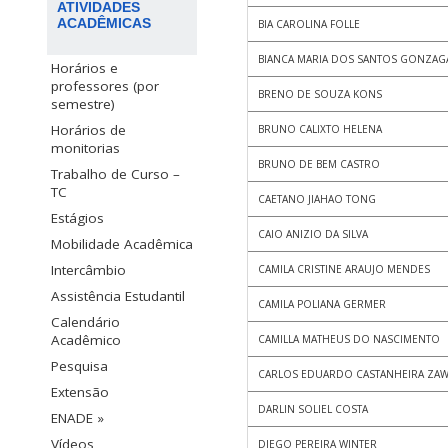
ATIVIDADES
ACADÊMICAS
BIA CAROLINA FOLLE
BIANCA MARIA DOS SANTOS GONZAG
Horários e
professores (por
BRENO DE SOUZA KONS
semestre)
Horários de
BRUNO CALIXTO HELENA
monitorias
BRUNO DE BEM CASTRO
Trabalho de Curso –
TC
CAETANO JIAHAO TONG
Estágios
CAIO ANIZIO DA SILVA
Mobilidade Acadêmica
Intercâmbio
CAMILA CRISTINE ARAUJO MENDES
Assistência Estudantil
CAMILA POLIANA GERMER
Calendário
Acadêmico
CAMILLA MATHEUS DO NASCIMENTO
Pesquisa
CARLOS EDUARDO CASTANHEIRA ZAW
Extensão
DARLIN SOLIEL COSTA
ENADE »
Vídeos
DIEGO PEREIRA WINTER