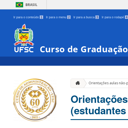
BRASIL
Ir para o conteúdo
1
Ir para o menu
2
Ir para a busca
3
Ir para o rodapé
4
Curso de Graduação
Orientações aulas não-p
Orientações
(estudantes