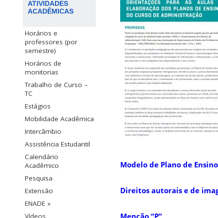
ATIVIDADES
ACADÊMICAS
Horários e
professores (por
semestre)
Horários de
monitorias
Trabalho de Curso –
TC
Estágios
Mobilidade Acadêmica
Intercâmbio
Assistência Estudantil
Calendário
Modelo de Plano de Ensino
Acadêmico
Pesquisa
Direitos autorais e de im
Extensão
ENADE »
Menção “P”
Vídeos