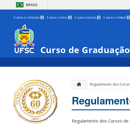
BRASIL
Ir para o conteúdo
1
Ir para o menu
2
Ir para a busca
3
Ir para o rodapé
4
Curso de Graduação
Regulamento dos Curso
Regulament
Regulamento dos Cursos de 