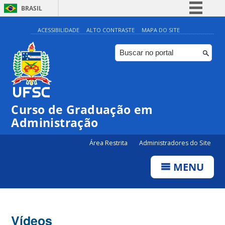
BRASIL
Simplifique!
ACESSIBILIDADE
ALTO CONTRASTE
MAPA DO SITE
Comunica BR
Participe
Acesso à informação
Legislação
Curso de Graduação em
Canais
Administração
Área Restrita
Administradores do Site
MENU
Vídeos