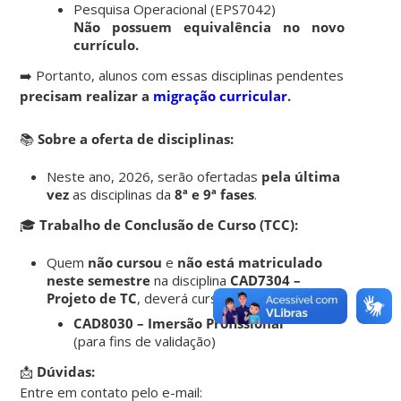
Pesquisa Operacional (EPS7042)
Não possuem equivalência no novo
currículo.
➡️ Portanto, alunos com essas disciplinas pendentes
precisam realizar a
migração curricular
.
📚
Sobre a oferta de disciplinas:
Neste ano, 2026, serão ofertadas
pela última
vez
as disciplinas da
8ª e 9ª fases
.
🎓
Trabalho de Conclusão de Curso (TCC):
Quem
não cursou
e
não está matriculado
neste semestre
na disciplina
CAD7304 –
Projeto de TC
, deverá cursar:
CAD8030 – Imersão Profissional
(para fins de validação)
📩
Dúvidas:
Entre em contato pelo e-mail: