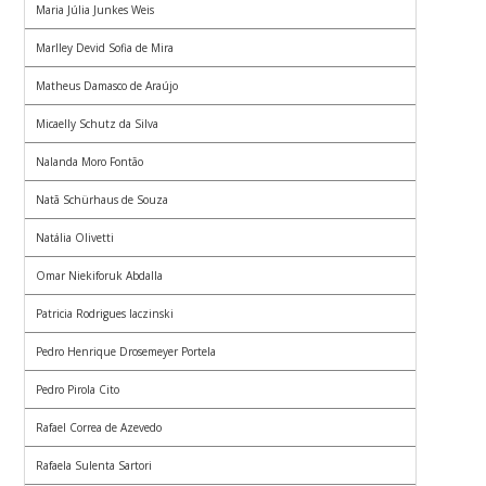
Maria Júlia Junkes Weis
Marlley Devid Sofia de Mira
Matheus Damasco de Araújo
Micaelly Schutz da Silva
Nalanda Moro Fontão
Natã Schürhaus de Souza
Natália Olivetti
Omar Niekiforuk Abdalla
Patricia Rodrigues Iaczinski
Pedro Henrique Drosemeyer Portela
Pedro Pirola Cito
Rafael Correa de Azevedo
Rafaela Sulenta Sartori