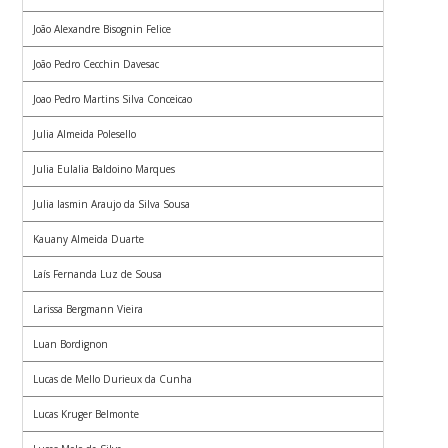
João Alexandre Bisognin Felice
João Pedro Cecchin Davesac
Joao Pedro Martins Silva Conceicao
Julia Almeida Polesello
Julia Eulalia Baldoino Marques
Julia Iasmin Araujo da Silva Sousa
Kauany Almeida Duarte
Laís Fernanda Luz de Sousa
Larissa Bergmann Vieira
Luan Bordignon
Lucas de Mello Durieux da Cunha
Lucas Kruger Belmonte