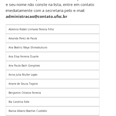
e seu nome não conste na lista, entre em contato
imediatamente com a secretaria pelo e-mail:
administracao@contato.ufsc.br
Abrelino Robeli Linhares Pereira Filho
Amanda Perez de Paula
Ana Beatriz Maya Shimabukuro
Ana Elisa Ferreira Duarte
Ana Paula Bach Gonçalves
Anna Julia Muller Lopes
Ariane de Souza Trajano
Benjamim Oliveira Ferreira
Bia Carolina Folle
Bianca Albano Boechat Custódio