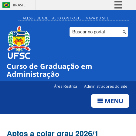
BRASIL
Simplifique!
ACESSIBILIDADE
ALTO CONTRASTE
MAPA DO SITE
Comunica BR
Participe
Acesso à informação
Legislação
Curso de Graduação em
Canais
Administração
Área Restrita
Administradores do Site
MENU
Aptos a colar grau 2026/1